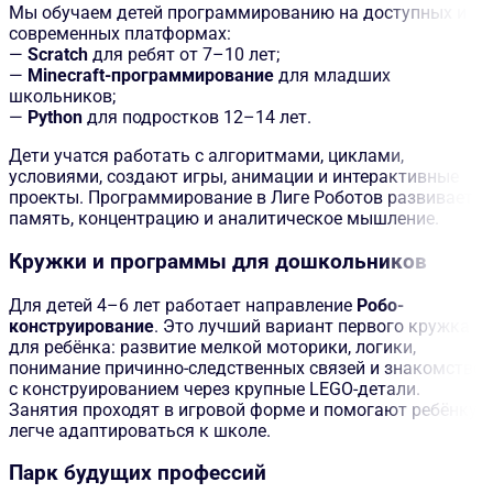
Мы обучаем детей программированию на доступных и
современных платформах:
—
Scratch
для ребят от 7–10 лет;
—
Minecraft-программирование
для младших
школьников;
—
Python
для подростков 12–14 лет.
Дети учатся работать с алгоритмами, циклами,
условиями, создают игры, анимации и интерактивные
проекты. Программирование в Лиге Роботов развивает
память, концентрацию и аналитическое мышление.
Кружки и программы для дошкольников
Для детей 4–6 лет работает направление
Робо-
конструирование
. Это лучший вариант первого кружка
для ребёнка: развитие мелкой моторики, логики,
понимание причинно-следственных связей и знакомство
с конструированием через крупные LEGO-детали.
Занятия проходят в игровой форме и помогают ребёнку
легче адаптироваться к школе.
Парк будущих профессий